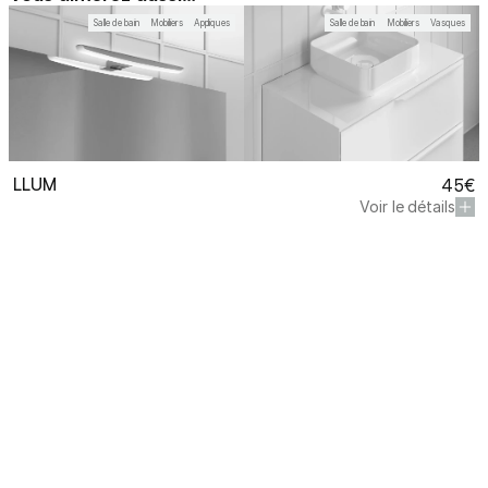
Salle de bain
Mobiliers
Appliques
Salle de bain
Mobiliers
Vasques
LLUM
45€
LLUM
ZALA
Voir le détails
à partir de 
45€
à partir de 
169€
Demander un devis
En savoir plus sur nos univers
Notre collection complète d'aménagement
intérieur allie design contemporain et